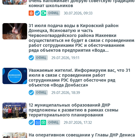
очень напоминает добрую советскую традицию
комнат школьников
30.07.2026, 09:33
ОФИЦ.
31 июля подача воды в Кировский район
Донецка, Ясиноватую и часть
Червоногвардейского района Макеевки
осуществляться не будет в связи с проведением
работ сотрудниками РЭС и обесточиванием
ряда объектов предприятия «Вода...
29.07.2026, 19:11
ОФИЦ.
Уважаемые жители!. Информируем вас, что 31
июля в связи с проведением работ
сотрудниками РЭС будет обесточен ряд
объектов «Вода Донбасса»
29.07.2026, 18:39
ОФИЦ.
12 муниципальных образований ДНР
предложены к развитию в рамках схемы
территориального планирования
29.07.2026, 17:32
ОФИЦ.
На оперативном совещании у Главы ДНР Дениса