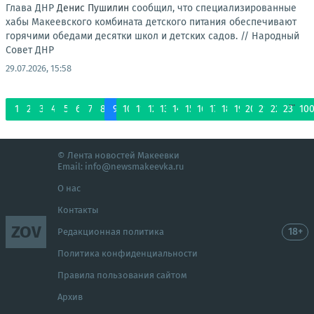
Глава ДНР
Денис Пушилин
сообщил, что специализированные
хабы Макеевского комбината детского питания обеспечивают
горячими обедами десятки школ и детских садов. //
Народный
Совет ДНР
29.07.2026, 15:58
...
1
2
3
4
5
6
7
8
9
10
11
12
13
14
15
16
17
18
19
20
21
22
23
10
© Лента новостей Макеевки
Email:
info@newsmakeevka.ru
О нас
Контакты
ZOV
18+
Редакционная политика
Политика конфиденциальности
Правила пользования сайтом
Архив