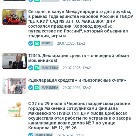
Сегодня, в канун Международного дня дружбы,
в рамках Года единства народов России в ГБДОУ
"ДЕТСКИЙ САД № 33 Г. О. МАКЕЕВКА" ДНР
состоялся праздник "Хоровод дружбы:
путешествие по России!", который объединил
традиции, игры и...
29.07.2026, 12:42
ОФИЦ.
12345. Декларация средств – очередной обман
мошенников!
29.07.2026, 12:42
МАКЕЕВКА
«Декларация средств» и «Безопасные счета»
29.07.2026, 12:42
МАКЕЕВКА
С 27 по 29 июля в Червоногвардейском районе
города Макеевки сотрудниками филиала
Макеевского ПУВКХ ГУП ДНР «Вода Донбасса»
осуществляются работы по устранению засора
канализации возле домов № 7 по улице
Комарова, № 12, № 26...
29.07.2026, 12:33
МАКЕЕВКА