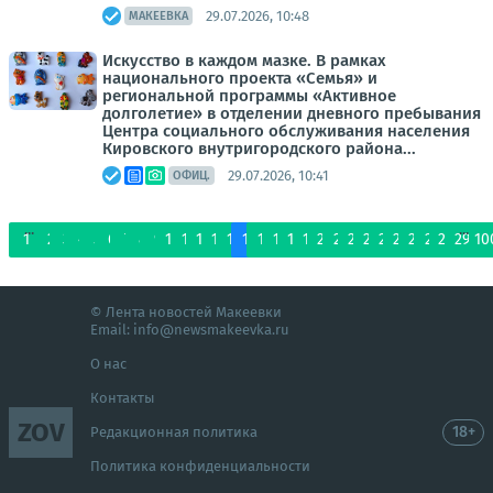
29.07.2026, 10:48
МАКЕЕВКА
Искусство в каждом мазке. В рамках
национального проекта «Семья» и
региональной программы «Активное
долголетие» в отделении дневного пребывания
Центра социального обслуживания населения
Кировского внутригородского района...
29.07.2026, 10:41
ОФИЦ.
...
...
1
2
3
4
5
6
7
8
9
10
11
12
13
14
15
16
17
18
19
20
21
22
23
24
25
26
27
28
29
10
© Лента новостей Макеевки
Email:
info@newsmakeevka.ru
О нас
Контакты
ZOV
18+
Редакционная политика
Политика конфиденциальности