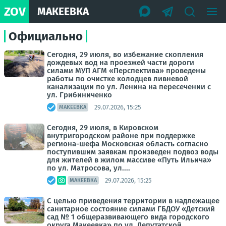
ZOV
МАКЕЕВКА
Официально
Сегодня, 29 июля, во избежание скопления
дождевых вод на проезжей части дороги
силами МУП АГМ «Перспектива» проведены
работы по очистке колодцев ливневой
канализации по ул. Ленина на пересечении с
ул. Грибиниченко
29.07.2026, 15:25
МАКЕЕВКА
Сегодня, 29 июля, в Кировском
внутригородском районе при поддержке
региона-шефа Московская область согласно
поступившим заявкам произведен подвоз воды
для жителей в жилом массиве «Путь Ильича»
по ул. Матросова, ул....
29.07.2026, 15:25
МАКЕЕВКА
С целью приведения территории в надлежащее
санитарное состояние силами ГБДОУ «Детский
сад № 1 общеразвивающего вида городского
округа Макеевка» по ул. Депутатской