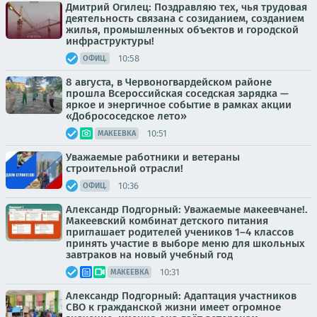
Дмитрий Огилец: Поздравляю тех, чья трудовая
деятельность связана с созиданием, созданием
жилья, промышленных объектов и городской
инфраструктуры!
10:58
ОФИЦ.
8 августа, в Червоногвардейском районе
прошла Всероссийская соседская зарядка —
яркое и энергичное событие в рамках акции
«Добрососедское лето»
10:51
МАКЕЕВКА
Уважаемые работники и ветераны
строительной отрасли!
10:36
ОФИЦ.
Александр Подгорный: Уважаемые макеевчане!.
Макеевский комбинат детского питания
приглашает родителей учеников 1–4 классов
принять участие в выборе меню для школьных
завтраков на новый учебный год
10:31
МАКЕЕВКА
Александр Подгорный: Адаптация участников
СВО к гражданской жизни имеет огромное