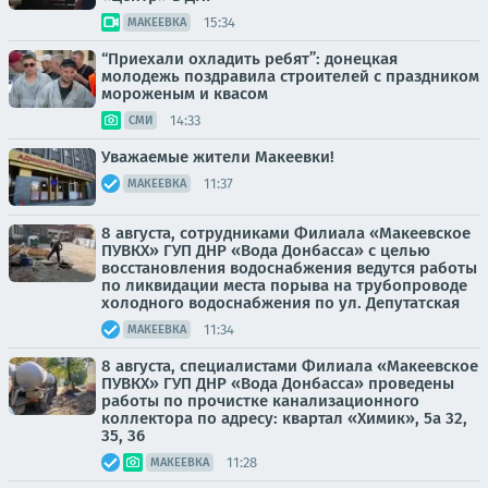
15:34
МАКЕЕВКА
“Приехали охладить ребят”: донецкая
молодежь поздравила строителей с праздником
мороженым и квасом
14:33
СМИ
Уважаемые жители Макеевки!
11:37
МАКЕЕВКА
8 августа, сотрудниками Филиала «Макеевское
ПУВКХ» ГУП ДНР «Вода Донбасса» с целью
восстановления водоснабжения ведутся работы
по ликвидации места порыва на трубопроводе
холодного водоснабжения по ул. Депутатская
11:34
МАКЕЕВКА
8 августа, специалистами Филиала «Макеевское
ПУВКХ» ГУП ДНР «Вода Донбасса» проведены
работы по прочистке канализационного
коллектора по адресу: квартал «Химик», 5а 32,
35, 36
11:28
МАКЕЕВКА