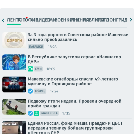
ЛЕНТА
ТОП
ОФИЦ.
ВИДЕО
СМИ
ВОЕНКОРЫ
МНЕНИЯ
ПАБЛИКИ
ФОТО
ЛОНГРИДЫ
За 3 года дороги в Советском районе Макеевки
сильно преобразились
18:28
ПАБЛИКИ
В Республике запустили сервис «Навигатор
ДНР»
18:09
СМИ
Макеевские огнеборцы спасли 49-летнего
мужчину в Горняцком районе
17:24
ОФИЦ.
Подвожу итоги недели. Провели очередной
приём граждан
17:15
МАКЕЕВКА
Единая Россия, фонд «Наша Правда» и ЦБСТ
передали технику бойцам группировки
«Центр» в ДНР