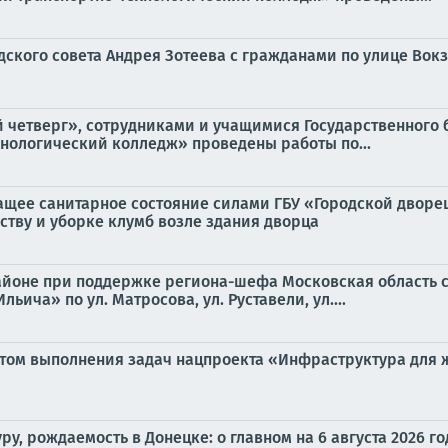
одского совета Андрея Зотеева с гражданами по улице Вокз
тый четверг», сотрудниками и учащимися Государственног
нологический колледж» проведены работы по...
щее санитарное состояние силами ГБУ «Городской дворец 
ству и уборке клумб возле здания дворца
районе при поддержке региона-шефа Московская область 
ича» по ул. Матросова, ул. Руставели, ул....
ом выполнения задач нацпроекта «Инфраструктура для жи
ру, рождаемость в Донецке: о главном на 6 августа 2026 го