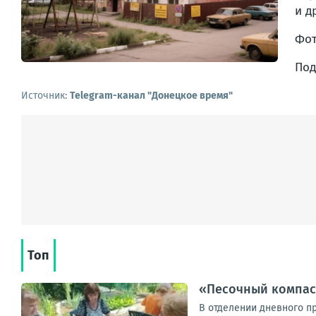
и д
Фот
Под
Источник:
Telegram-канал "Донецкое время"
Топ
«Песочный компас»
В отделении дневного п