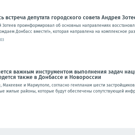
сь встреча депутата городского совета Андрея Зот
й Зотеев проинформировал об основных направлениях восстановл
даем Донбасс вместе!», которая направлена на комплексное разви
:03
яется важным инструментом выполнения задач нац
едется также в Донбассе и Новороссии
е, Макеевке и Мариуполе, согласно генпланам шести застройщиков
ые жилые районы, которые будут обеспечены сопутствующей инфрас