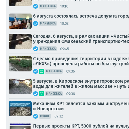
10:10
МАКЕЕВКА
6 августа состоялась встреча депутата гор
10:03
МАКЕЕВКА
Сегодня, 6 августа, в рамках акции «Чис
учреждения «Макеевский транспортно-тех
09:45
МАКЕЕВКА
С целью приведения территории в надлежа
«ЯКХЗ») проведены работы по благоустрой
09:36
МАКЕЕВКА
5 августа, в Кировском внутригородском 
воды для жителей в жилом массиве «Путь Иль
09:36
МАКЕЕВКА
Механизм КРТ является важным инструмент
и Новороссии
09:32
ОФИЦ.
Первые проекты КРТ, 5000 рублей на культу