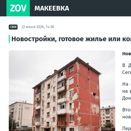
ZOV
МАКЕЕВКА
22 июня 2026, 14:38
СМИ
Новостройки, готовое жилье или к
Нов
В Д
Сег
На 
на 
Дон
Вто
нов
Пер