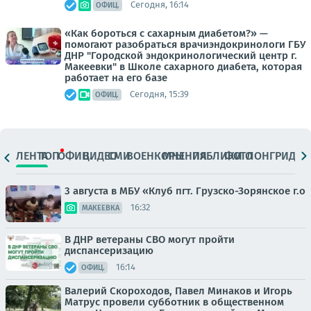
Сегодня, 16:14
ОФИЦ.
«Как бороться с сахарным диабетом?» —
помогают разобраться врачиэндокринологи ГБУ
ДНР "Городской эндокринологический центр г.
Макеевки" в Школе сахарного диабета, которая
работает на его базе
Сегодня, 15:39
ОФИЦ.
ЛЕНТА
ТОП
ОФИЦ.
ВИДЕО
СМИ
ВОЕНКОРЫ
МНЕНИЯ
ПАБЛИКИ
ФОТО
ЛОНГРИДЫ
3 августа в МБУ «Клуб пгт. Грузско-Зорянское г.о
16:32
МАКЕЕВКА
В ДНР ветераны СВО могут пройти
диспансеризацию
16:14
ОФИЦ.
Валерий Скороходов, Павел Минаков и Игорь
Матрус провели субботник в общественном