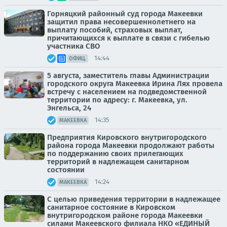
Горняцкий районный суд города Макеевки
защитил права несовершеннолетнего на
выплату пособий, страховых выплат,
причитающихся к выплате в связи с гибелью
участника СВО
14:44
ОФИЦ.
5 августа, заместитель главы Администрации
городского округа Макеевка Ирина Лях провела
встречу с населением на подведомственной
территории по адресу: г. Макеевка, ул.
Энгельса, 24
14:35
МАКЕЕВКА
Предприятия Кировского внутригородского
района города Макеевки продолжают работы
по поддержанию своих прилегающих
территорий в надлежащем санитарном
состоянии
14:24
МАКЕЕВКА
С целью приведения территории в надлежащее
санитарное состояние в Кировском
внутригородском районе города Макеевки
силами Макеевского филиала НКО «ЕДИНЫЙ