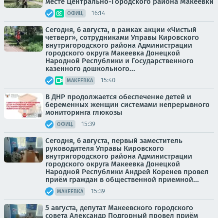
месте Центрально-Городского района Макеевки
16:14
ОФИЦ.
Сегодня, 6 августа, в рамках акции «Чистый
четверг», сотрудниками Управы Кировского
внутригородского района Администрации
городского округа Макеевка Донецкой
Народной Республики и Государственного
казенного дошкольного...
15:40
МАКЕЕВКА
В ДНР продолжается обеспечение детей и
беременных женщин системами непрерывного
мониторинга глюкозы
15:39
ОФИЦ.
Сегодня, 6 августа, первый заместитель
руководителя Управы Кировского
внутригородского района Администрации
городского округа Макеевка Донецкой
Народной Республики Андрей Коренев провел
приём граждан в общественной приемной...
15:39
МАКЕЕВКА
5 августа, депутат Макеевского городского
совета Александр Подгорный провел приём