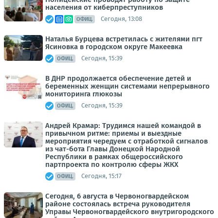
населения от киберпреступников
Сегодня, 13:08
ОФИЦ.
Наталья Бурцева встретилась с жителями пгт
Ясиновка в городском округе Макеевка
Сегодня, 15:39
ОФИЦ.
В ДНР продолжается обеспечение детей и
беременных женщин системами непрерывного
мониторинга глюкозы
Сегодня, 15:39
ОФИЦ.
Андрей Крамар: Трудимся нашей командой в
привычном ритме: приемы и выездные
мероприятия чередуем с отработкой сигналов
из чат-бота Главы Донецкой Народной
Республики в рамках общероссийского
партпроекта по контролю сферы ЖКХ
Сегодня, 15:17
ОФИЦ.
Сегодня, 6 августа в Червоногвардейском
районе состоялась встреча руководителя
Управы Червоногвардейского внутригородского