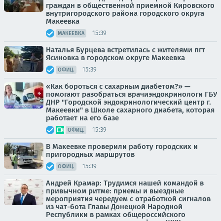
граждан в общественной приемной Кировского
внутригородского района городского округа
Макеевка
15:39
МАКЕЕВКА
Наталья Бурцева встретилась с жителями пгт
Ясиновка в городском округе Макеевка
15:39
ОФИЦ.
«Как бороться с сахарным диабетом?» —
помогают разобраться врачиэндокринологи ГБУ
ДНР "Городской эндокринологический центр г.
Макеевки" в Школе сахарного диабета, которая
работает на его базе
15:39
ОФИЦ.
В Макеевке проверили работу городских и
пригородных маршрутов
15:39
ОФИЦ.
Андрей Крамар: Трудимся нашей командой в
привычном ритме: приемы и выездные
мероприятия чередуем с отработкой сигналов
из чат-бота Главы Донецкой Народной
Республики в рамках общероссийского