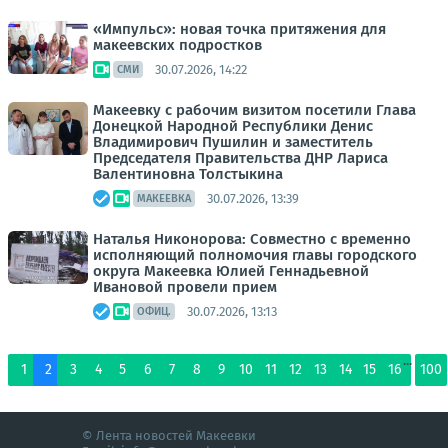
«Импульс»: новая точка притяжения для
макеевских подростков
30.07.2026, 14:22
СМИ
Макеевку с рабочим визитом посетили Глава
Донецкой Народной Республики Денис
Владимирович Пушилин и заместитель
Председателя Правительства ДНР Лариса
Валентиновна Толстыкина
30.07.2026, 13:39
МАКЕЕВКА
Наталья Никонорова: Совместно с временно
исполняющий полномочия главы городского
округа Макеевка Юлией Геннадьевной
Ивановой провели прием
30.07.2026, 13:13
ОФИЦ.
...
1
2
3
4
5
6
7
8
9
10
11
12
13
14
15
16
100
© Лента новостей Макеевки