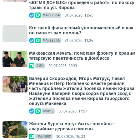
«ЮГМК ДОНЕЦК» проведены работы по покосу
травы по ул. Кирова
31.07.2026, 13:45
МАКЕЕВКА
Кто такой финансовый уполномоченный и как
он сможет вам помочь?
31.07.2026, 11:24
МАКЕЕВКА
Макеевская мечеть: помогаем фронту и храним
татарскую идентичность в Донбассе
30.07.2026, 22:33
СМИ
Валерий Скороходов, Игорь Матрус, Павел
Минаков и Петр Потапенко вместе решили
часть проблем жителей поселка имени Кирова
Накануне Валерий Скороходов провел сход с
жителями поселка имени Кирова городского
округа Макеевка
30.07.2026, 17:57
ОФИЦ.
Жители Буроза могут быть спокойны:
аварийные деревья спилены
30.07.2026, 16:23
ПАБЛИКИ