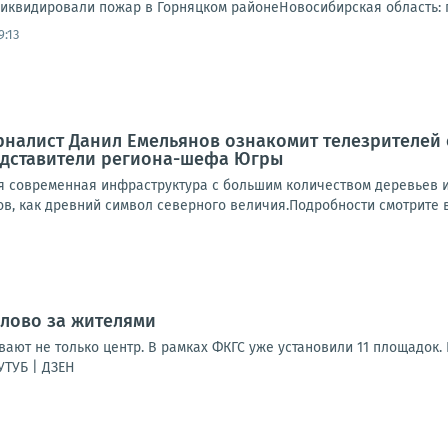
иквидировали пожар в Горняцком районеНовосибирская область: п
9:13
рналист Данил Емельянов ознакомит телезрителей
едставители региона-шефа Югры
ся современная инфраструктура с большим количеством деревьев 
в, как древний символ северного величия.Подробности смотрите в 
слово за жителями
вают не только центр. В рамках ФКГС уже установили 11 площадок
УТУБ | ДЗЕН