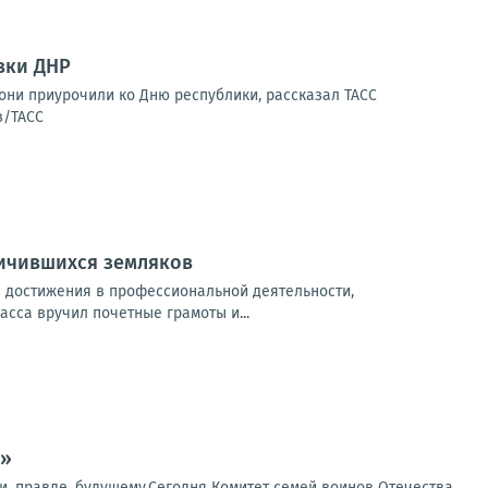
вки ДНР
они приурочили ко Дню республики, рассказал ТАСС
в/ТАСС
личившихся земляков
 достижения в профессиональной деятельности,
сса вручил почетные грамоты и...
е»
ии, правде, будущему.Сегодня Комитет семей воинов Отечества