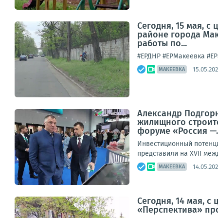
Сегодня, 15 мая, 
районе города Ма
работы по...
#ЕРДНР #ЕРМакеевка #ЕР8
15.05.202
МАКЕЕВКА
Александр Подгорн
жилищного строите
форуме «Россия —..
Инвестиционный потенци
представили на XVII ме
14.05.202
МАКЕЕВКА
Сегодня, 14 мая, 
«Перспектива» про