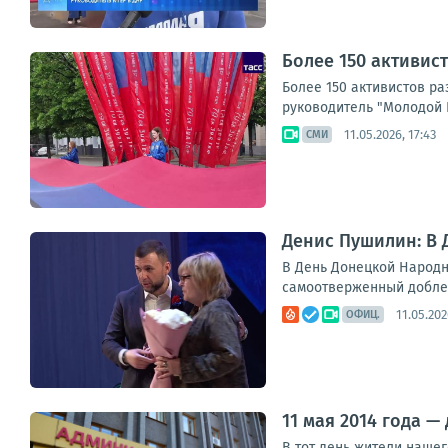
Более 150 активис
Более 150 активистов р
руководитель "Молодой 
11.05.2026, 17:43
СМИ
Денис Пушилин: В
В День Донецкой Народн
самоотверженный доблес
11.05.202
ОФИЦ.
11 мая 2014 года —
В тот день жители нашег