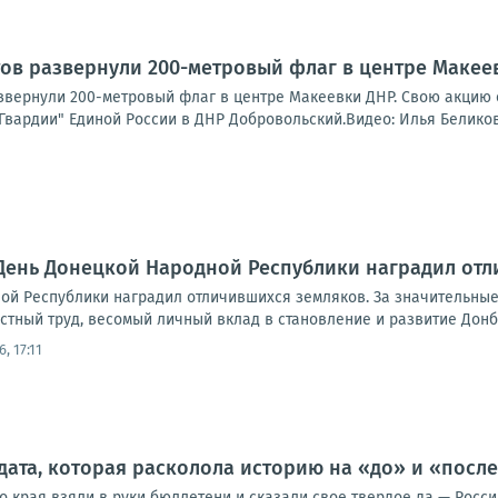
тов развернули 200-метровый флаг в центре Макее
азвернули 200-метровый флаг в центре Макеевки ДНР. Свою акцию 
Гвардии" Единой России в ДНР Добровольский.Видео: Илья Белико
 День Донецкой Народной Республики наградил от
ой Республики наградил отличившихся земляков. За значительные
тный труд, весомый личный вклад в становление и развитие Донба
6, 17:11
 дата, которая расколола историю на «до» и «посл
о края взяли в руки бюллетени и сказали свое твердое да — Росс