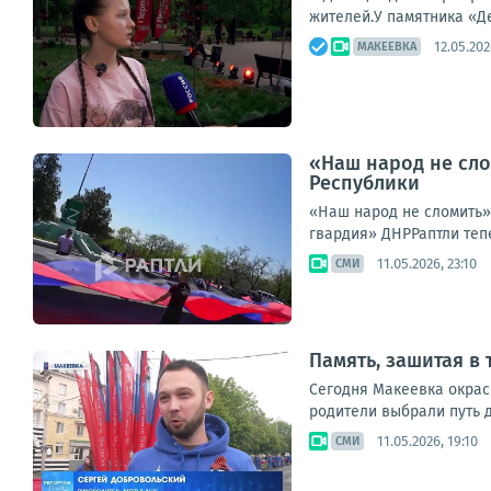
жителей.У памятника «Де
12.05.202
МАКЕЕВКА
«Наш народ не сло
Республики
«Наш народ не сломить»
гвардия» ДНРРаптли теп
11.05.2026, 23:10
СМИ
Память, зашитая в 
Сегодня Макеевка окраси
родители выбрали путь д
11.05.2026, 19:10
СМИ