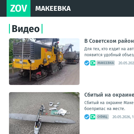
ZOV
МАКЕЕВКА
Видео
В Советском район
Для тех, кто ездит на а
появится удобный объез
20.05.202
МАКЕЕВКА
Сбитый на окраин
Сбитый на окраине Маке
боеприпас на месте.
20.05.2026, 1
ОФИЦ.