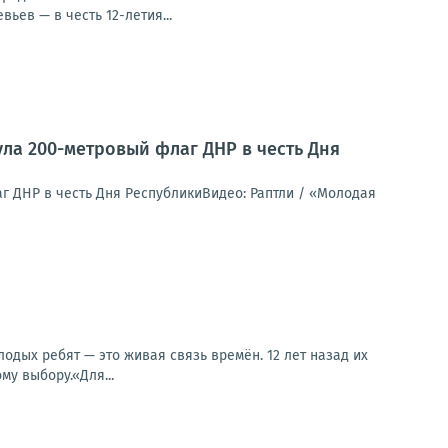
ев — в честь 12-летия...
ла 200-метровый флаг ДНР в честь Дня
г ДНР в честь Дня РеспубликиВидео: Раптли / «Молодая
одых ребят — это живая связь времён. 12 лет назад их
у выбору.«Для...