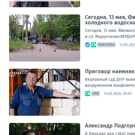
Сегодня, 13 мая, 
холодного водосна
Сегодня, 13 мая, Филиа
и ул. Марунченко.#ЕРДН
13.05.202
МАКЕЕВКА
Приговор наемнику
Верховный суд ДНР выне
вооруженном конфликте и
13.05.2026, 09:07
СМИ
Александр Подгорн
В Донецке дан старт пр