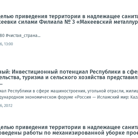
с целью приведения территории в надлежащее сани
кеевки силами Филиала № 3 «Макеевский металлу
0 #чистая_страна...
6, 13:00
ый: Инвестиционный потенциал Республики в сфе
льства, туризма и сельского хозяйства представи
.
ал Республики в сфере машиностроения, угольной отрасли, жилищн
ждународном экономическом форуме «Россия — Исламский мир: Kaza
6, 20:12
с целью приведения территории в надлежащее сани
ведены работы по механизированной уборке проез