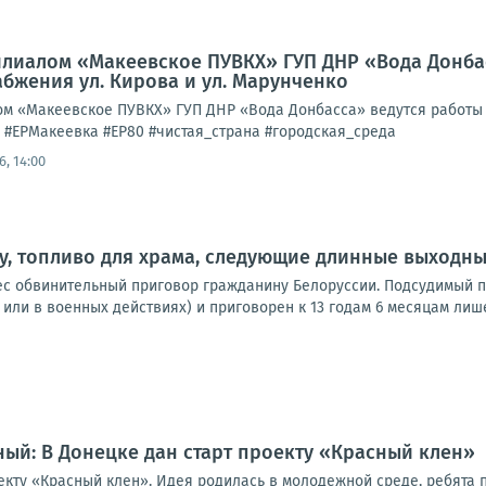
Филиалом «Макеевское ПУВКХ» ГУП ДНР «Вода Донб
бжения ул. Кирова и ул. Марунченко
лом «Макеевское ПУВКХ» ГУП ДНР «Вода Донбасса» ведутся работы
Р #ЕРМакеевка #ЕР80 #чистая_страна #городская_среда
6, 14:00
, топливо для храма, следующие длинные выходные:
с обвинительный приговор гражданину Белоруссии. Подсудимый при
ли в военных действиях) и приговорен к 13 годам 6 месяцам лише
ый: В Донецке дан старт проекту «Красный клен»
оекту «Красный клен». Идея родилась в молодежной среде, ребята