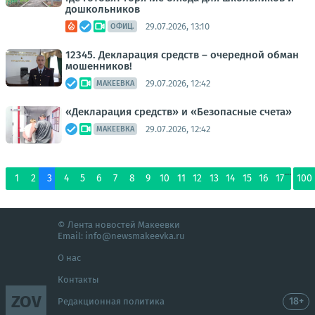
дошкольников
29.07.2026, 13:10
ОФИЦ.
12345. Декларация средств – очередной обман
мошенников!
29.07.2026, 12:42
МАКЕЕВКА
«Декларация средств» и «Безопасные счета»
29.07.2026, 12:42
МАКЕЕВКА
...
1
2
3
4
5
6
7
8
9
10
11
12
13
14
15
16
17
100
© Лента новостей Макеевки
Email:
info@newsmakeevka.ru
О нас
Контакты
ZOV
18+
Редакционная политика