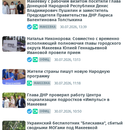
Макеевку с рабочим визитом посетили Глава
Донецкой Народной Республики Денис
Владимирович Пушилин и заместитель
Председателя Правительства ДНР Лариса
Валентиновна Толстыкина
30.07.2026, 13:39
МАКЕЕВКА
Наталья Никонорова: Совместно с временно
исполняющий полномочия главы городского
округа Макеевка Юлией Геннадьевной
Ивановой провели прием
30.07.2026, 13:13
ОФИЦ.
Жители страны пишут новую Народную
программу
30.07.2026, 11:18
МАКЕЕВКА
Глава ДНР проверил работу Центра
социализации подростков «Импульс» в
Макеевке
30.07.2026, 10:50
ОФИЦ.
Украинский беспилотник "Блискавка", сбитый
сводными МОГами под Макеевкой