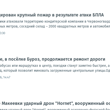
ирован крупный пожар в результате атаки БПЛА
ики атаковали территорию кондитерской компании в Червоногвар
ых метров, соседний склад – 2000 квадратных метров и автомобил
0:30
е, в посёлке Буроз, продолжается ремонт дороги
втобусах или маршрутках в центр, поездки станут заметно быстрее,
д, который позволит миновать загруженные центральные улицы.Одн
6, 14:47
е Макеевки ударный дрон "Hornet", вооруженный 
евки ударный дрон "Hornet", вооруженный осколочно-фугасной б