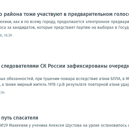
о района тоже участвуют в предварительном голо
еевки, как и по всему городу, продолжается электронное предвар
оса за кандидатов, которые представят партию на выборах в Госуд
6, 16:39
и следователями СК России зафиксированы очеред
ых обязанностей, при тушении пожара вследствие атаки БПЛА, в 
а также мирный житель 1978 г.р.В результате повторной атаки удар
:34
путь спасателя
 №29 Макеевки у ученика Алексея Шустова на уроке остановилось 