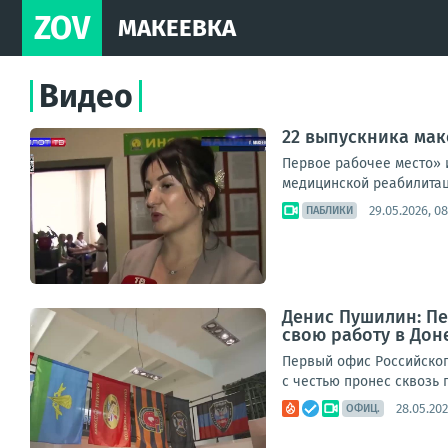
ZOV
МАКЕЕВКА
Видео
22 выпускника мак
Первое рабочее место» 
медицинской реабилитац
29.05.2026, 08
ПАБЛИКИ
Денис Пушилин: П
свою работу в Дон
Первый офис Российског
с честью пронес сквозь 
28.05.202
ОФИЦ.