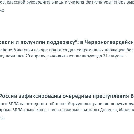
в, классной руководительницы и учителя физкультуры.Теперь выро
:42
овали и получили поддержку”: в Червоногвардейс
айоне Макеевки вскоре появятся две современных площадки: боль
у начались 20 апреля, закончить их планируют до 31 августа...
 России зафиксированы очередные преступления 
ного БПЛА на автодороге «Ростов-Мариуполь» ранение получил муж
рных БПЛА самолетного типа на жилые кварталы Донецка, Макеевки,
:38