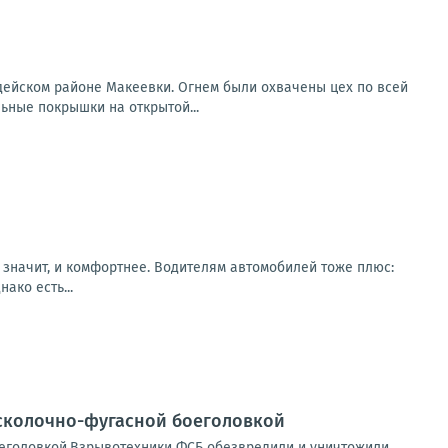
дейском районе Макеевки. Огнем были охвачены цех по всей
ьные покрышки на открытой...
 а значит, и комфортнее. Водителям автомобилей тоже плюс:
ако есть...
осколочно-фугасной боеголовкой
оеголовкой.Взрывотехники ФСБ обезвредили и уничтожили