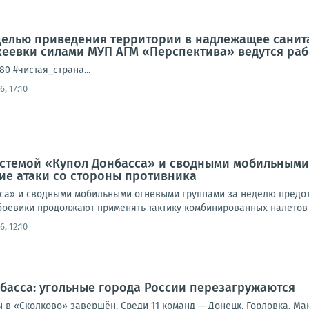
с целью приведения территории в надлежащее сани
еевки силами МУП АГМ «Перспектива» ведутся рабо
0 #чистая_страна...
6, 17:10
истемой «Купол Донбасса» и сводными мобильным
ие атаки со стороны противника
са» и сводными мобильными огневыми группами за неделю предот
боевики продолжают применять тактику комбинированных налетов н
6, 12:10
збасса: угольные города России перезагружаются
 в «Сколково» завершён. Среди 11 команд — Донецк, Горловка, Ма