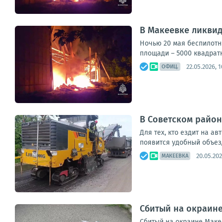
В Макеевке ликвид
Ночью 20 мая беспилотн
площади – 5000 квадратн
22.05.2026, 1
ОФИЦ.
В Советском район
Для тех, кто ездит на а
появится удобный объез
20.05.202
МАКЕЕВКА
Сбитый на окраин
Сбитый на окраине Маке