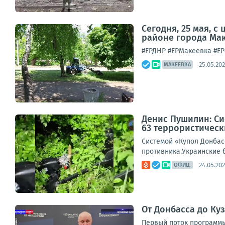
Сегодня, 25 мая, 
районе города Мак
#ЕРДНР #ЕРМакеевка #ЕР8
25.05.202
МАКЕЕВКА
Денис Пушилин: С
63 террористическ
Системой «Купол Донбас
противника.Украинские 
24.05.202
ОФИЦ.
От Донбасса до Ку
Первый поток программы