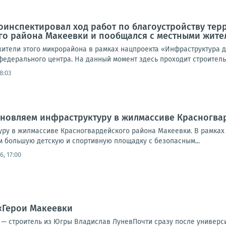
инспектировал ход работ по благоустройству тер
го района Макеевки и пообщался с местными жите
 жители этого микрорайона в рамках нацпроекта «Инфраструктура 
федерального центра. На данный момент здесь проходит строитель
8:03
бновляем инфраструктуру в жилмассиве Красногва
ру в жилмассиве Красногвардейского района Макеевки. В рамка
м большую детскую и спортивную площадку с безопасным...
6, 17:00
«Герои Макеевки
— строитель из Югры Владислав ЛуневПочти сразу после университ