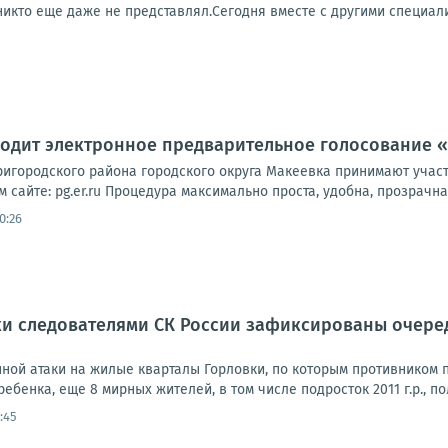
икто еще даже не представлял.Сегодня вместе с другими специалис
оходит электронное предварительное голосование 
ригородского района городского округа Макеевка принимают участ
сайте: pg.er.ru Процедура максимально проста, удобна, прозрачна 
0:26
ки следователями СК России зафиксированы очере
нной атаки на жилые кварталы Горловки, по которым противником 
ребенка, еще 8 мирных жителей, в том числе подросток 2011 г.р., п
8:45