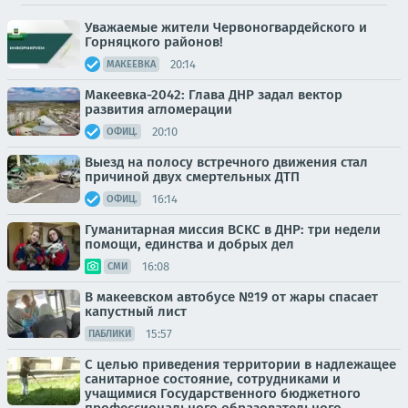
Уважаемые жители Червоногвардейского и
Горняцкого районов!
20:14
МАКЕЕВКА
Макеевка-2042: Глава ДНР задал вектор
развития агломерации
20:10
ОФИЦ.
Выезд на полосу встречного движения стал
причиной двух смертельных ДТП
16:14
ОФИЦ.
Гуманитарная миссия ВСКС в ДНР: три недели
помощи, единства и добрых дел
16:08
СМИ
В макеевском автобусе №19 от жары спасает
капустный лист
15:57
ПАБЛИКИ
С целью приведения территории в надлежащее
санитарное состояние, сотрудниками и
учащимися Государственного бюджетного