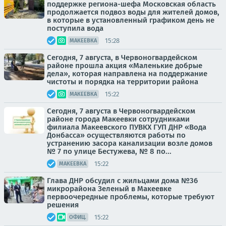
поддержке региона-шефа Московская область
продолжается подвоз воды для жителей домов,
в которые в установленный графиком день не
поступила вода
15:28
МАКЕЕВКА
Сегодня, 7 августа, в Червоногвардейском
районе прошла акция «Маленькие добрые
дела», которая направлена на поддержание
чистоты и порядка на территории района
15:22
МАКЕЕВКА
Сегодня, 7 августа в Червоногвардейском
районе города Макеевки сотрудниками
филиала Макеевского ПУВКХ ГУП ДНР «Вода
Донбасса» осуществляются работы по
устранению засора канализации возле домов
№ 7 по улице Бестужева, № 8 по...
15:22
МАКЕЕВКА
Глава ДНР обсудил с жильцами дома №36
микрорайона Зеленый в Макеевке
первоочередные проблемы, которые требуют
решения
15:22
ОФИЦ.