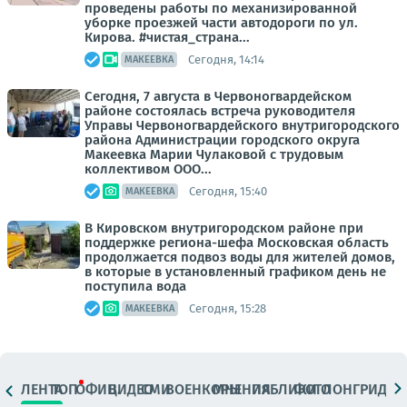
проведены работы по механизированной
уборке проезжей части автодороги по ул.
Кирова. #чистая_страна...
Сегодня, 14:14
МАКЕЕВКА
Сегодня, 7 августа в Червоногвардейском
районе состоялась встреча руководителя
Управы Червоногвардейского внутригородского
района Администрации городского округа
Макеевка Марии Чулаковой с трудовым
коллективом ООО...
Сегодня, 15:40
МАКЕЕВКА
В Кировском внутригородском районе при
поддержке региона-шефа Московская область
продолжается подвоз воды для жителей домов,
в которые в установленный графиком день не
поступила вода
Сегодня, 15:28
МАКЕЕВКА
ЛЕНТА
ТОП
ОФИЦ.
ВИДЕО
СМИ
ВОЕНКОРЫ
МНЕНИЯ
ПАБЛИКИ
ФОТО
ЛОНГРИДЫ