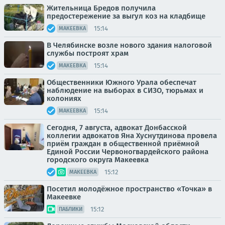
Жительница Бредов получила
предостережение за выгул коз на кладбище
15:14
МАКЕЕВКА
В Челябинске возле нового здания налоговой
службы построят храм
15:14
МАКЕЕВКА
Общественники Южного Урала обеспечат
наблюдение на выборах в СИЗО, тюрьмах и
колониях
15:14
МАКЕЕВКА
Сегодня, 7 августа, адвокат Донбасской
коллегии адвокатов Яна Хуснутдинова провела
приём граждан в общественной приёмной
Единой России Червоногвардейского района
городского округа Макеевка
15:12
МАКЕЕВКА
Посетил молодёжное пространство «Точка» в
Макеевке
15:12
ПАБЛИКИ