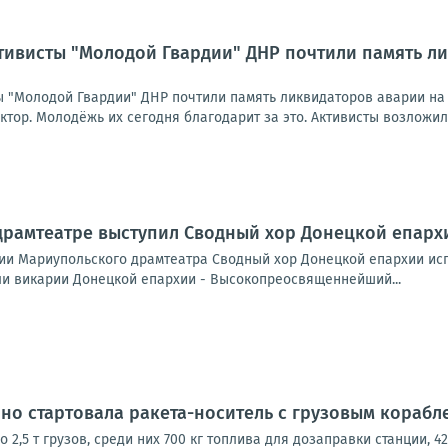
тивисты "Молодой Гвардии" ДНР почтили память л
 "Молодой Гвардии" ДНР почтили память ликвидаторов аварии на 
тор. Молодёжь их сегодня благодарит за это. Активисты возложили
драмтеатре выступил Сводный хор Донецкой епарх
ии Мариупольского драмтеатра Сводный хор Донецкой епархии ис
ыли викарии Донецкой епархии - Высокопреосвященнейший...
но стартовала ракета-носитель с грузовым корабл
 2,5 т грузов, среди них 700 кг топлива для дозаправки станции, 