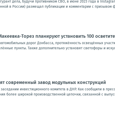
гурант дела, будучи противником СВО, в июне 2023 года в Instag
нной в России) размещал публикации и комментарии с призывом фи
Макеевка-Торез планируют установить 100 осветит
автомобильных дорог Донбасса, протяжённость освещённых участк
елённые пункты. Также дополнительно установят светофоры и иску
оят современный завод модульных конструкций
 заседании инвестиционного комитета в ДНР. Как сообщили в прес
ия более широкой производственной цепочки, связанной с выпуск