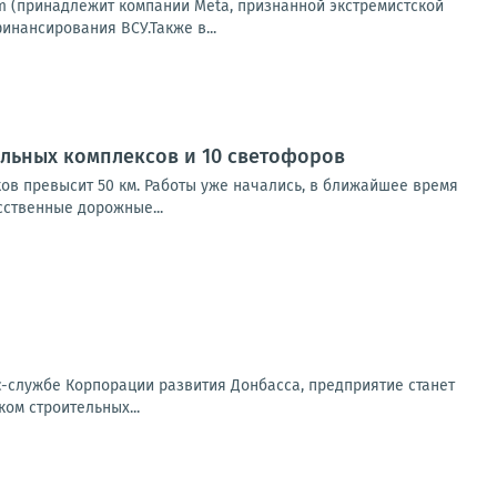
ram (принадлежит компании Meta, признанной экстремистской
нансирования ВСУ.Также в...
ельных комплексов и 10 светофоров
ов превысит 50 км. Работы уже начались, в ближайшее время
сственные дорожные...
с-службе Корпорации развития Донбасса, предприятие станет
ом строительных...