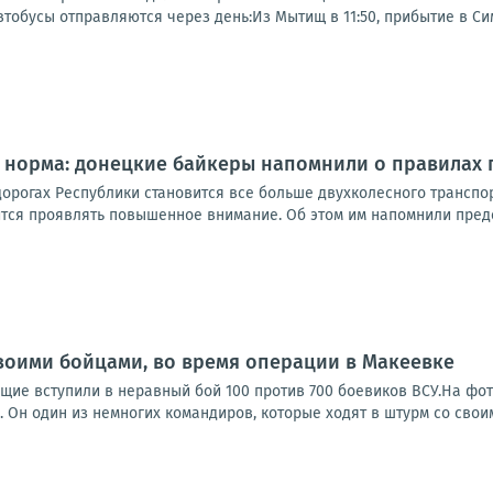
тобусы отправляются через день:Из Мытищ в 11:50, прибытие в Сим
 норма: донецкие байкеры напомнили о правилах 
орогах Республики становится все больше двухколесного транспорт
тся проявлять повышенное внимание. Об этом им напомнили предст
воими бойцами, во время операции в Макеевке
щие вступили в неравный бой 100 против 700 боевиков ВСУ.На фот
 Он один из немногих командиров, которые ходят в штурм со своим