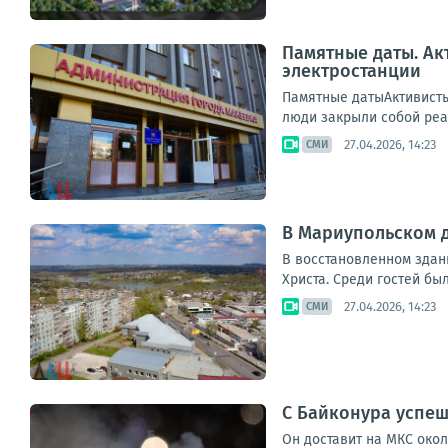
Памятные даты. Ак
электростанции
Памятные датыАктивисты
люди закрыли собой реак
27.04.2026, 14:23
СМИ
В Мариупольском 
В восстановленном здан
Христа. Среди гостей б
27.04.2026, 14:23
СМИ
С Байконура успеш
Он доставит на МКС около