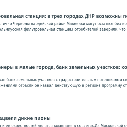
овальная станция: в трех городах ДНР возможны 
стично Червоногвардейский район Макеевки могут остаться без во
альмиусская фильтровальная станция.Потребителей заверили, что 
енеры в малые города, банк земельных участков: к
ан банк земельных участков с градостроительным потенциалом св
жениями отрасли он назвал действующую в регионе программу стр
зацвели дикие пионы
 и её окрестностей делятся крымчане в соцсетях.Из Московской о