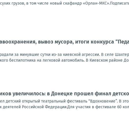
 сухих грузов, в том числе новый скафандр «Орлан-МКС».Подписатьс
воохранения, вывоз мусора, итоги конкурса “Педаг
радали за минувшие сутки из-за киевской агрессии. В селе Шахте
кого беспилотника на легковой автомобиль. В Киевском районе До
иков увеличилось: в Донецке прошел финал детск
шел детский открытый театральный фестиваль “Вдохновение”. В эт
х деятелей Российской Федерации.Для участия в фестивале 60 кол